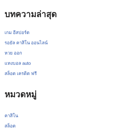
บทความล่าสุด
เกม อีสปอร์ต
รอยัล คาสิโน ออนไลน์
หวย ออก
แทงบอล auto
สล็อต เครดิต ฟรี
หมวดหมู่
คาสิโน
สล็อต