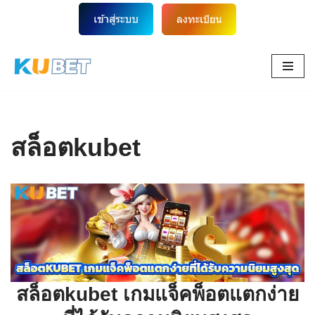
Skip
to
content
สล็อตkubet
สล็อตkubet เกมแจ็คพ็อตแตกง่าย