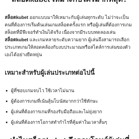
สล็อตkubet
ออกแบบมาให้เหมาะกับผู้เล่นทุกระดับ ไม่ว่าจะเป็น
คนที่ต้องการเริ่มต้นเล่นเกมสล็อตครั้งแรก หรือผู้เล่นที่ต้องการเกม
สล็อตที่มีฟีเจอร์ทำเงินได้จริง เนื่องจากมีระบบทดลองเล่น
สล็อตkubet
และเกมหลายระดับความยาก ผู้เล่นจึงสามารถเลือก
ประเภทเกมให้สอดคล้องกับงบประมาณหรือสไตล์การเล่นของตัว
เองได้อย่างยืดหยุ่น
เหมาะสำหรับผู้เล่นประเภทต่อไปนี้
ผู้ที่ชอบเกมจบไว ใช้เวลาไม่นาน
ผู้ต้องการเกมที่เน้นลุ้นโบนัสมากกว่าใช้ทักษะ
ผู้เล่นที่ต้องการเกมที่รองรับมือถือและไม่ยุ่งยาก
ผู้เล่นที่ต้องการโอกาสทำกำไรที่คุ้มค่าในเวลาสั้นๆ