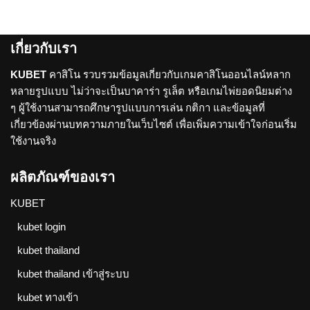
เกี่ยวกับเรา
KUBET
คาสิโน รวบรวมข้อมูลเกี่ยวกับเกมคาสิโนออนไลน์หลาก
หลายรูปแบบ ไม่ว่าจะเป็นบาคาร่า รูเล็ต หรือเกมไพ่ยอดนิยมต่าง
ๆ ผู้ใช้งานสามารถศึกษารูปแบบการเล่น กติกา และข้อมูลที่
เกี่ยวข้องผ่านบทความภายในเว็บไซต์ เพื่อเพิ่มความเข้าใจก่อนเริ่ม
ใช้งานจริง
ผลิตภัณฑ์ของเรา
KUBET
kubet login
kubet thailand
kubet thailand เข้าสู่ระบบ
kubet ทางเข้า