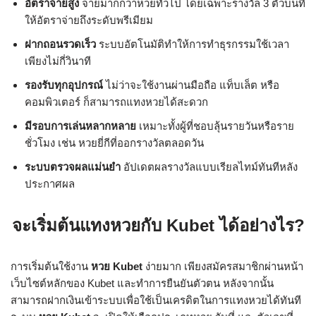
อัตราจ่ายสูง
จ่ายมากกว่าหวยทั่วไป โดยเฉพาะรางวัล 3 ตัวบนที่
ให้อัตราจ่ายถึงระดับพรีเมียม
ฝากถอนรวดเร็ว
ระบบอัตโนมัติทำให้การทำธุรกรรมใช้เวลา
เพียงไม่กี่วินาที
รองรับทุกอุปกรณ์
ไม่ว่าจะใช้งานผ่านมือถือ แท็บเล็ต หรือ
คอมพิวเตอร์ ก็สามารถแทงหวยได้สะดวก
มีรอบการเล่นหลากหลาย
เหมาะทั้งผู้ที่ชอบลุ้นรายวันหรือราย
ชั่วโมง เช่น หวยยี่กีที่ออกรางวัลตลอดวัน
ระบบตรวจผลแม่นยำ
อัปเดตผลรางวัลแบบเรียลไทม์ทันทีหลัง
ประกาศผล
จะเริ่มต้นแทงหวยกับ Kubet ได้อย่างไร?
การเริ่มต้นใช้งาน
หวย Kubet
ง่ายมาก เพียงสมัครสมาชิกผ่านหน้า
เว็บไซต์หลักของ Kubet และทำการยืนยันตัวตน หลังจากนั้น
สามารถฝากเงินเข้าระบบเพื่อใช้เป็นเครดิตในการแทงหวยได้ทันที