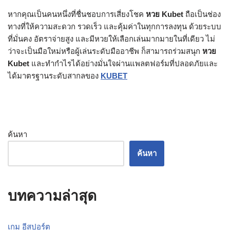
หากคุณเป็นคนหนึ่งที่ชื่นชอบการเสี่ยงโชค
หวย Kubet
ถือเป็นช่อง
ทางที่ให้ความสะดวก รวดเร็ว และคุ้มค่าในทุกการลงทุน ด้วยระบบ
ที่มั่นคง อัตราจ่ายสูง และมีหวยให้เลือกเล่นมากมายในที่เดียว ไม่
ว่าจะเป็นมือใหม่หรือผู้เล่นระดับมืออาชีพ ก็สามารถร่วมสนุก
หวย
Kubet
และทำกำไรได้อย่างมั่นใจผ่านแพลตฟอร์มที่ปลอดภัยและ
ได้มาตรฐานระดับสากลของ
KUBET
ค้นหา
ค้นหา
บทความล่าสุด
เกม อีสปอร์ต