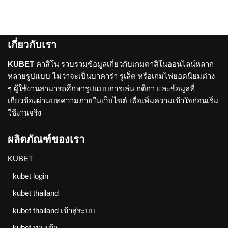
เกี่ยวกับเรา
KUBET
คาสิโน รวบรวมข้อมูลเกี่ยวกับเกมคาสิโนออนไลน์หลาก
หลายรูปแบบ ไม่ว่าจะเป็นบาคาร่า รูเล็ต หรือเกมไพ่ยอดนิยมต่าง
ๆ ผู้ใช้งานสามารถศึกษารูปแบบการเล่น กติกา และข้อมูลที่
เกี่ยวข้องผ่านบทความภายในเว็บไซต์ เพื่อเพิ่มความเข้าใจก่อนเริ่ม
ใช้งานจริง
ผลิตภัณฑ์ของเรา
KUBET
kubet login
kubet thailand
kubet thailand เข้าสู่ระบบ
kubet ทางเข้า