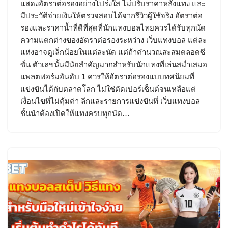
แสดงอัตราต่อรองอย่างโปร่งใส ไม่ปรับราคาหลังแทง และ
มีประวัติจ่ายเงินให้ตรวจสอบได้จากรีวิวผู้ใช้จริง อัตราต่อ
รองและราคาน้ำที่ดีที่สุดที่นักแทงบอลไทยควรได้รับทุกนัด
ความแตกต่างของอัตราต่อรองระหว่าง เว็บแทงบอล แต่ละ
แห่งอาจดูเล็กน้อยในแต่ละนัด แต่ถ้าคำนวณสะสมตลอดซี
ซั่น ตัวเลขนั้นมีนัยสำคัญมากสำหรับนักแทงที่เล่นสม่ำเสมอ
แพลตฟอร์มอันดับ 1 ควรให้อัตราต่อรองแบบทศนิยมที่
แข่งขันได้กับตลาดโลก ไม่ใช่ตัดเปอร์เซ็นต์จนเหลือแต่
เงื่อนไขที่ไม่คุ้มค่า ลีกและรายการแข่งขันที่ เว็บแทงบอล
ชั้นนำต้องเปิดให้แทงครบทุกนัด…