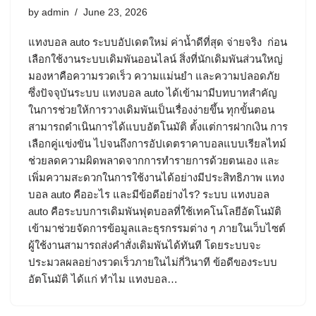
by
admin
June 23, 2026
แทงบอล auto ระบบอัปเดตใหม่ ค่าน้ำดีที่สุด จ่ายจริง ก่อน
เลือกใช้งานระบบเดิมพันออนไลน์ สิ่งที่นักเดิมพันส่วนใหญ่
มองหาคือความรวดเร็ว ความแม่นยำ และความปลอดภัย
ซึ่งปัจจุบันระบบ แทงบอล auto ได้เข้ามามีบทบาทสำคัญ
ในการช่วยให้การวางเดิมพันเป็นเรื่องง่ายขึ้น ทุกขั้นตอน
สามารถดำเนินการได้แบบอัตโนมัติ ตั้งแต่การฝากเงิน การ
เลือกคู่แข่งขัน ไปจนถึงการอัปเดตราคาบอลแบบเรียลไทม์
ช่วยลดความผิดพลาดจากการทำรายการด้วยตนเอง และ
เพิ่มความสะดวกในการใช้งานได้อย่างมีประสิทธิภาพ แทง
บอล auto คืออะไร และมีข้อดีอย่างไร? ระบบ แทงบอล
auto คือระบบการเดิมพันฟุตบอลที่ใช้เทคโนโลยีอัตโนมัติ
เข้ามาช่วยจัดการข้อมูลและธุรกรรมต่าง ๆ ภายในเว็บไซต์
ผู้ใช้งานสามารถส่งคำสั่งเดิมพันได้ทันที โดยระบบจะ
ประมวลผลอย่างรวดเร็วภายในไม่กี่วินาที ข้อดีของระบบ
อัตโนมัติ ได้แก่ ทำไม แทงบอล…