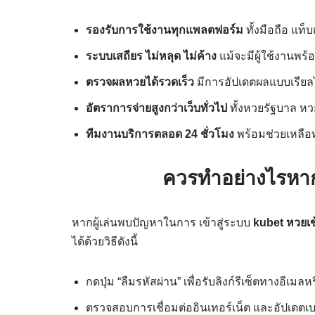
รองรับการใช้งานทุกแพลตฟอร์ม
ทั้งมือถือ แท็
ระบบเสถียร ไม่หลุด ไม่ค้าง
แม้จะมีผู้ใช้งานพ
ตรวจผลหวยได้รวดเร็ว
มีการอัปเดตผลแบบเรียล
อัตราการจ่ายสูงกว่าเว็บทั่วไป
ทั้งหวยรัฐบาล ห
ทีมงานบริการตลอด 24 ชั่วโมง
พร้อมช่วยเหลือ
ควรทำอย่างไรหากเ
หากผู้เล่นพบปัญหาในการ เข้าสู่ระบบ
kubet หวยเข้
ได้ด้วยวิธีดังนี้
กดปุ่ม “ลืมรหัสผ่าน” เพื่อรับลิงก์รีเซ็ตทางอีเมล
ตรวจสอบการเชื่อมต่ออินเทอร์เน็ต และอัปเดตเบรา