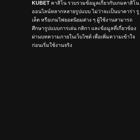
KUBET
คาสิโน รวบรวมข้อมูลเกี่ยวกับเกมคาสิโน
ออนไลน์หลากหลายรูปแบบ ไม่ว่าจะเป็นบาคาร่า รู
เล็ต หรือเกมไพ่ยอดนิยมต่าง ๆ ผู้ใช้งานสามารถ
ศึกษารูปแบบการเล่น กติกา และข้อมูลที่เกี่ยวข้อง
ผ่านบทความภายในเว็บไซต์ เพื่อเพิ่มความเข้าใจ
ก่อนเริ่มใช้งานจริง