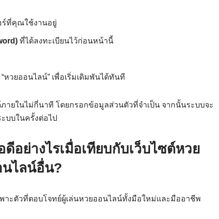
์ที่คุณใช้งานอยู่
word)
ที่ได้ลงทะเบียนไว้ก่อนหน้านี้
หวยออนไลน์” เพื่อเริ่มเดิมพันได้ทันที
้ภายในไม่กี่นาที โดยกรอกข้อมูลส่วนตัวที่จำเป็น จากนั้นระบบจะ
่ระบบในครั้งต่อไป
อดีอย่างไรเมื่อเทียบกับเว็บไซต์หวย
นไลน์อื่น?
เฉพาะตัวที่ตอบโจทย์ผู้เล่นหวยออนไลน์ทั้งมือใหม่และมืออาชีพ