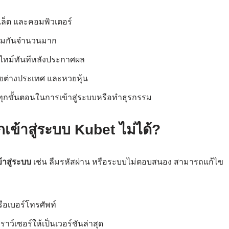
บเล็ต และคอมพิวเตอร์
ร้อมกันจำนวนมาก
ไทม์ทันทีหลังประกาศผล
วยต่างประเทศ และหวยหุ้น
ทุกขั้นตอนในการเข้าสู่ระบบหรือทำธุรกรรม
ข้าสู่ระบบ Kubet ไม่ได้?
าสู่ระบบ
เช่น ลืมรหัสผ่าน หรือระบบไม่ตอบสนอง สามารถแก้ไข
หรือเบอร์โทรศัพท์
ว์เซอร์ให้เป็นเวอร์ชันล่าสุด