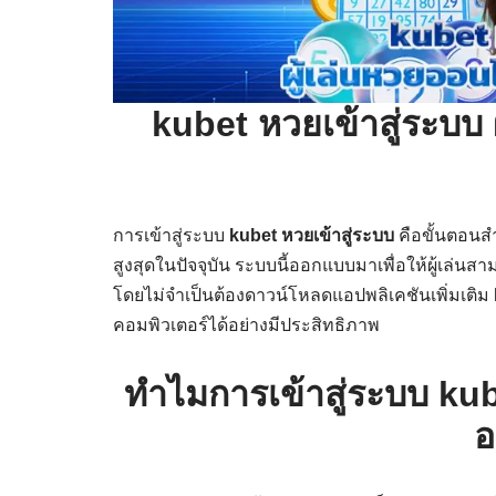
kubet หวยเข้าสู่ระบบ 
การเข้าสู่ระบบ
kubet หวยเข้าสู่ระบบ
คือขั้นตอนส
สูงสุดในปัจจุบัน ระบบนี้ออกแบบมาเพื่อให้ผู้เล่
โดยไม่จำเป็นต้องดาวน์โหลดแอปพลิเคชันเพิ่มเติม
คอมพิวเตอร์ได้อย่างมีประสิทธิภาพ
ทำไมการเข้าสู่ระบบ kub
อ