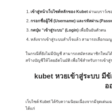
เข้าสู่หน้าเว็บไซต์หลักของ Kubet
ผ่านเบราว์เซอร
กรอกชื่อผู้ใช้ (Username) และรหัสผ่าน (Pass
กดปุ่ม “เข้าสู่ระบบ” (Login)
เพื่อยืนยันตัวตน
หลังจากเข้าสู่ระบบสำเร็จแล้ว สามารถเลือกเมนู “
ในกรณีที่ยังไม่มีบัญชี สามารถสมัครสมาชิกใหม่ได
สร้างบัญชีให้โดยอัตโนมัติ เพื่อใช้สำหรับการเข้าสู
kubet หวยเข้าสู่ระบบ มีข้
ออ
เว็บไซต์ Kubet ได้รับความนิยมเนื่องจากมีจุดเด่น
ได้แก่