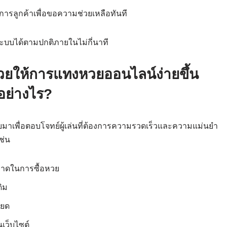
ิการลูกค้าเพื่อขอความช่วยเหลือทันที
นระบบได้ตามปกติภายในไม่กี่นาที
่วยให้การแทงหวยออนไลน์ง่ายขึ้น
อย่างไร?
าเพื่อตอบโจทย์ผู้เล่นที่ต้องการความรวดเร็วและความแม่นยำ
ช่น
าดในการซื้อหวย
ดิม
ียด
เว็บไซต์