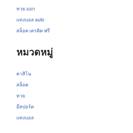
หวย ออก
แทงบอล auto
สล็อต เครดิต ฟรี
หมวดหมู่
คาสิโน
สล็อต
หวย
อีสปอร์ต
แทงบอล