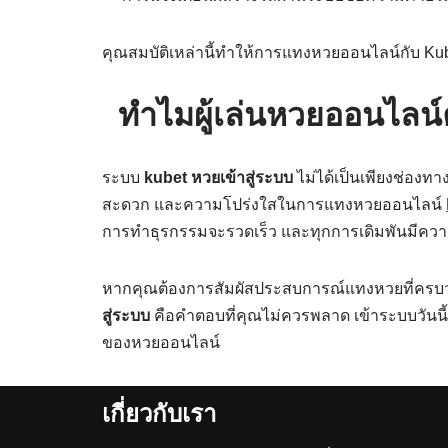
คุณสมบัติเหล่านี้ทำให้การแทงหวยออนไลน์กับ Ku
ทำไมผู้เล่นหวยออนไลน์
ระบบ
kubet หวยเข้าสู่ระบบ
ไม่ได้เป็นเพียงช่องทา
สะดวก และความโปร่งใสในการแทงหวยออนไลน์
การทำธุรกรรมจะรวดเร็ว และทุกการเดิมพันมีควา
หากคุณต้องการสัมผัสประสบการณ์แทงหวยที่ครบวงจ
สู่ระบบ
คือคำตอบที่คุณไม่ควรพลาด เข้าระบบวันนี้ เพ
ของหวยออนไลน์
เกี่ยวกับเรา