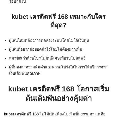
รอบถัดไป
kubet เครดิตฟรี 168 เหมาะกับใคร
ที่สุด?
ผู้เล่นใหม่ที่ต้องการทดลองระบบโดยไม่ใช้เงินทุน
ผู้เล่นที่อยากต่อยอดกำไรโดยไม่ต้องฝากเพิ่ม
สมาชิกเก่าที่รอโปรโมชั่นพิเศษเพื่อรับโบนัสฟรี
ผู้ที่มองหาความคุ้มค่าและความโปร่งใสในการให้บริการจาก
เว็บเดิมพันคุณภาพ
kubet เครดิตฟรี 168 โอกาสเริ่ม
ต้นเดิมพันอย่างคุ้มค่า
kubet เครดิตฟรี 168
ไม่ได้เป็นเพียงโปรโมชั่นธรรมดา แต่คือ