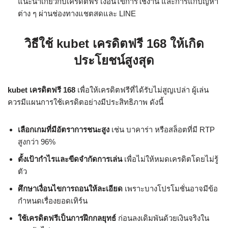
แนะนำเกี่ยวกับเครดิตฟรี เงื่อนไขการใช้งาน และการแก้ปัญหา
ต่าง ๆ ผ่านช่องทางแชตสดและ LINE
วิธีใช้ kubet เครดิตฟรี 168 ให้เกิด
ประโยชน์สูงสุด
kubet เครดิตฟรี 168
เพื่อให้เครดิตฟรีที่ได้รับไม่สูญเปล่า ผู้เล่น
ควรมีแผนการใช้เครดิตอย่างมีประสิทธิภาพ ดังนี้
เลือกเกมที่มีอัตราการชนะสูง
เช่น บาคาร่า หรือสล็อตที่มี RTP
สูงกว่า 96%
ตั้งเป้ากำไรและขีดจำกัดการเล่น
เพื่อไม่ให้หมดเครดิตโดยไม่รู้
ตัว
ศึกษาเงื่อนไขการถอนให้ละเอียด
เพราะบางโปรโมชั่นอาจมีข้อ
กำหนดเรื่องยอดเทิร์น
ใช้เครดิตฟรีเป็นการฝึกกลยุทธ์
ก่อนลงเดิมพันด้วยเงินจริงใน