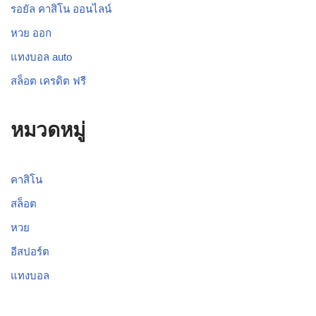
รอยัล คาสิโน ออนไลน์
หวย ออก
แทงบอล auto
สล็อต เครดิต ฟรี
หมวดหมู่
คาสิโน
สล็อต
หวย
อีสปอร์ต
แทงบอล