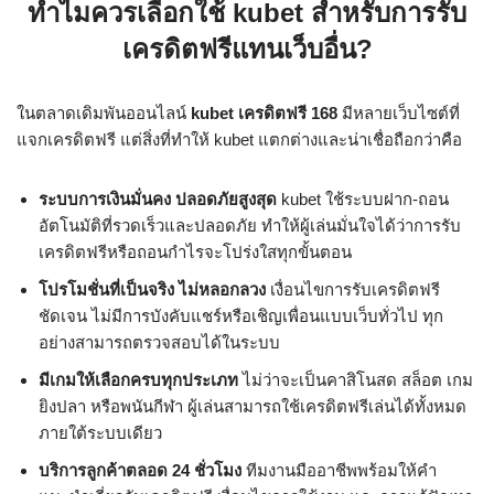
ทำไมควรเลือกใช้ kubet สำหรับการรับ
เครดิตฟรีแทนเว็บอื่น?
ในตลาดเดิมพันออนไลน์
kubet เครดิตฟรี 168
มีหลายเว็บไซต์ที่
แจกเครดิตฟรี แต่สิ่งที่ทำให้ kubet แตกต่างและน่าเชื่อถือกว่าคือ
ระบบการเงินมั่นคง ปลอดภัยสูงสุด
kubet ใช้ระบบฝาก-ถอน
อัตโนมัติที่รวดเร็วและปลอดภัย ทำให้ผู้เล่นมั่นใจได้ว่าการรับ
เครดิตฟรีหรือถอนกำไรจะโปร่งใสทุกขั้นตอน
โปรโมชั่นที่เป็นจริง ไม่หลอกลวง
เงื่อนไขการรับเครดิตฟรี
ชัดเจน ไม่มีการบังคับแชร์หรือเชิญเพื่อนแบบเว็บทั่วไป ทุก
อย่างสามารถตรวจสอบได้ในระบบ
มีเกมให้เลือกครบทุกประเภท
ไม่ว่าจะเป็นคาสิโนสด สล็อต เกม
ยิงปลา หรือพนันกีฬา ผู้เล่นสามารถใช้เครดิตฟรีเล่นได้ทั้งหมด
ภายใต้ระบบเดียว
บริการลูกค้าตลอด 24 ชั่วโมง
ทีมงานมืออาชีพพร้อมให้คำ