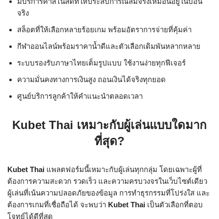
มีบริการคาสิโนสดที่ให้ประสบการณ์สมจริงเหมือนอยู่ในบ่อน
จริง
สล็อตที่ให้เลือกหลายร้อยเกม พร้อมอัตราการจ่ายที่คุ้มค่า
กีฬาออนไลน์พร้อมราคาน้ำดีและตัวเลือกเดิมพันหลากหลาย
ระบบรองรับภาษาไทยเต็มรูปแบบ ใช้งานง่ายทุกฟีเจอร์
ความมั่นคงทางการเงินสูง ถอนเงินได้จริงทุกยอด
ศูนย์บริการลูกค้าให้คำแนะนำตลอดเวลา
Kubet Thai เหมาะกับผู้เล่นแบบใดมาก
ที่สุด?
Kubet Thai
แพลตฟอร์มนี้เหมาะกับผู้เล่นทุกกลุ่ม โดยเฉพาะผู้ที่
ต้องการความสะดวก รวดเร็ว และความครบวงจรในเว็บไซต์เดียว
ผู้เล่นที่เน้นความปลอดภัยของข้อมูล การทำธุรกรรมที่โปร่งใส และ
ต้องการเกมที่เชื่อถือได้ จะพบว่า
Kubet Thai
เป็นตัวเลือกที่ตอบ
โจทย์ได้ดีที่สุด